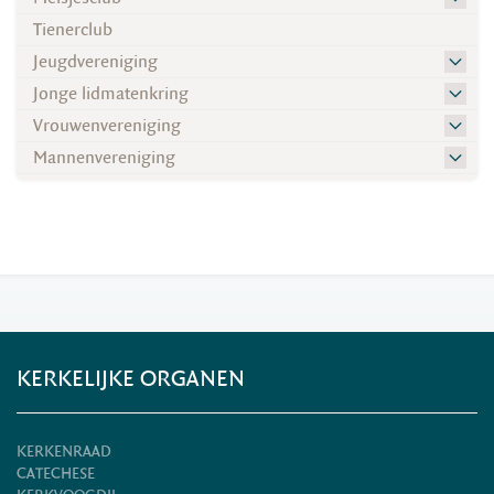
Tienerclub
Jeugdvereniging
Jonge lidmatenkring
Vrouwenvereniging
Mannenvereniging
KERKELIJKE ORGANEN
KERKENRAAD
CATECHESE