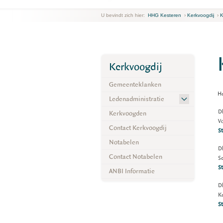
U bevindt zich hier:
HHG Kesteren
›
Kerkvoogdij
›
K
Kerkvoogdij
Gemeenteklanken
He
Ledenadministratie
Dh
Kerkvoogden
Vo
Contact Kerkvoogdij
St
Notabelen
D
Contact Notabelen
Se
St
ANBI Informatie
Dh
K
St