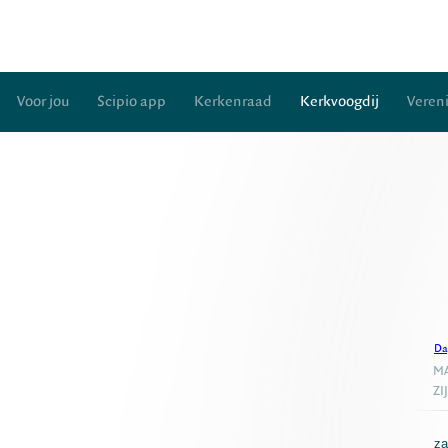
Voor jou
Scipio app
Kerkenraad
Kerkvoogdij
Veren
Da
MA
ZI
za