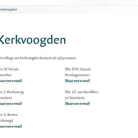
erkvoogden
Kerkvoogden
t college van kerkvoogden bestaat uit vijf personen:
r. W. Vervat
Dhr. D.W. Cazant
orzitter
Penningmeester
uur een e-mail
Stuur een e-mail
hr. J. Westeneng
Dhr. J.C. van den Akker
cretaris
2e Secretaris
uur een e-mail
Stuur een e-mail
r. S. Barten
erkvoogd
uur een e-mail