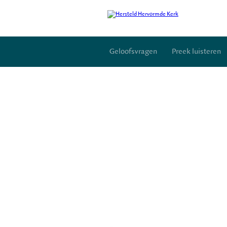
Geloofsvragen
Preek luisteren
Inloggen
Contactpersonen